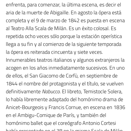
enfrenta, para comenzar, la última escena, es decir el
aria de la muerte de Abigaille. En agosto la ópera está
completa y el 9 de marzo de 1842 es puesta en escena
al Teatro Alla Scala de Milán. Es un éxito colosal. Es
repetida ocho veces sólo porque la estación operística
llega a su fin y al comienzo de la siguiente temporada
la ópera es reiterada cincuenta y siete veces.
Innumerables teatros italianos y algunos extranjeros la
acogen en los años inmediatamente sucesivos. En uno
de ellos, el San Giacomo de Corfù, en septiembre de
1844 el nombre del protagonista y el título, se vuelven
definitivamente
Nabucco
. El libreto, Temistocle Solera,
lo había libremente adaptado del homónimo drama de
Anicet-Bourgeois y Francis Cornue, en escena en 1836
en el Ambigu-Comique de París, y también del
homónimo ballet que el coreógrafo Antonio Cortesi
había presentado en el 38 en la misma Scala de Milán.