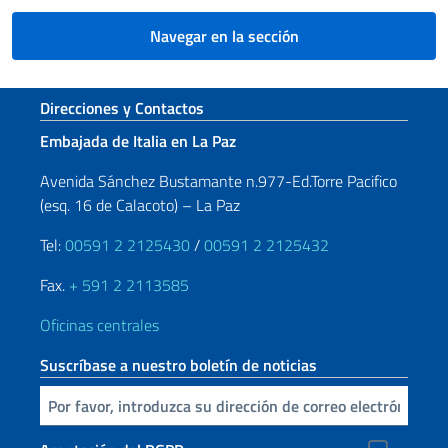
Navegar en la sección
Sezione footer
Direcciones y Contactos
Embajada de Italia en La Paz
Avenida Sánchez Bustamante n.977-Ed.Torre Pacifico
(esq. 16 de Calacoto) – La Paz
Tel:
00591 2 2125430
/
00591 2 2125432
Fax.
+ 591 2 2113585
Oficinas centrales
Suscríbase a nuestro boletín de noticias
Inserta tu correo electronico