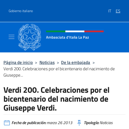
Saltar al contenido
IT
ES
Gobierno italiano
Encabezado del sitio web, redes
Ambasciata d'Italia La Paz
Sito Ufficiale Ambasciata d'Italia a La Paz
Página de inicio
>
Noticias
>
De la embajada
>
Verdi 200. Celebraciones por el bicentenario del nacimiento de
Giuseppe...
Verdi 200. Celebraciones por el
bicentenario del nacimiento de
Giuseppe Verdi.
Fecha de publicación:
marzo 26 2013
Tipología:
Noticias