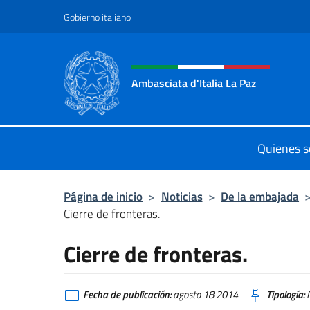
Saltar al contenido
Gobierno italiano
Encabezado del sitio web,
Ambasciata d'Italia La Paz
Sito Ufficiale Ambasciata d'Italia a
Quienes 
Página de inicio
>
Noticias
>
De la embajada
Cierre de fronteras.
Cierre de fronteras.
Fecha de publicación:
agosto 18 2014
Tipología:
N