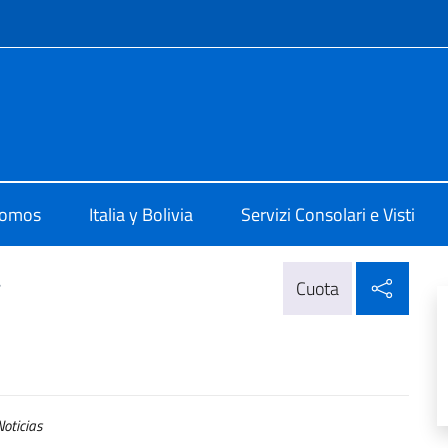
 redes sociales y menú
 La Paz
somos
Italia y Bolivia
Servizi Consolari e Visti
Compa
>
Cuota
oticias