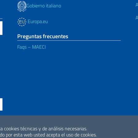
A
Gobierno italiano
A
Europa.eu
Preguntas frecuentes
Faqs – MAECI
ción de accesibilidad
a cookies técnicas y de análisis necesarias.
2026 Derechos de 
o por esta web usted acepta el uso de cookies.
Internacional