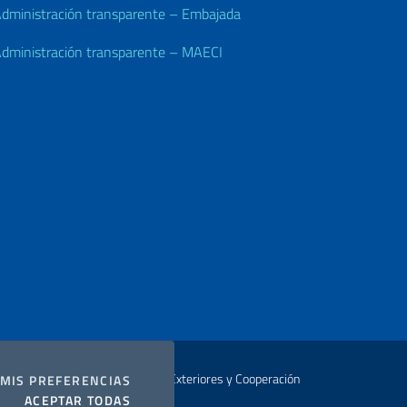
dministración transparente – Embajada
dministración transparente – MAECI
Autor Ministerio de Relaciones Exteriores y Cooperación
COOKIES
MIS PREFERENCIAS
I COOKIES
ACEPTAR TODAS