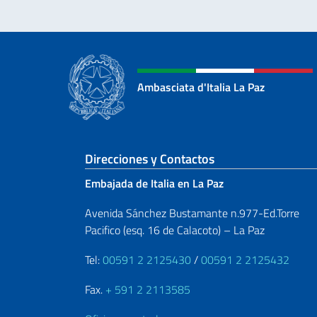
Ambasciata d'Italia La Paz
Sezione footer
Direcciones y Contactos
Embajada de Italia en La Paz
Avenida Sánchez Bustamante n.977-Ed.Torre
Pacifico (esq. 16 de Calacoto) – La Paz
Tel:
00591 2 2125430
/
00591 2 2125432
Fax.
+ 591 2 2113585