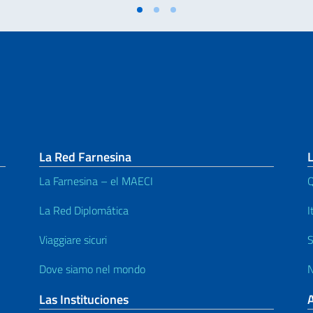
La Red Farnesina
L
La Farnesina – el MAECI
Q
La Red Diplomática
I
Viaggiare sicuri
S
Dove siamo nel mondo
N
Las Instituciones