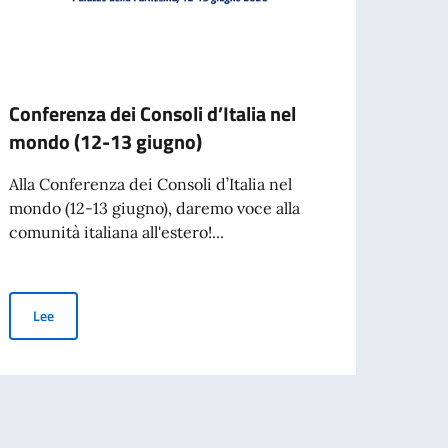
Conferenza dei Consoli d’Italia nel
Becas
mondo (12-13 giugno)
dello
Alla Conferenza dei Consoli d’Italia nel
La Ac
mondo (12-13 giugno), daremo voce alla
Spetta
comunità italiana all'estero!...
colabo
Conferenza dei Consoli d’Italia nel mondo (12-13 giugno)
Lee
Le