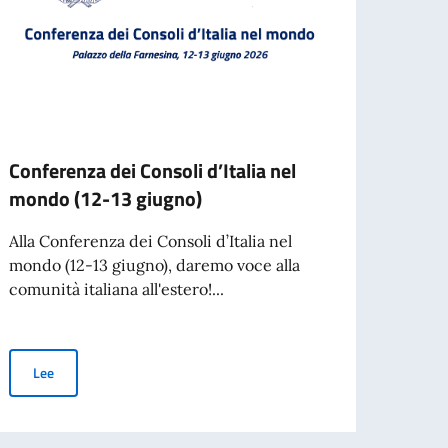
Conferenza dei Consoli d’Italia nel
Becas
mondo (12-13 giugno)
dello
Alla Conferenza dei Consoli d’Italia nel
La Ac
mondo (12-13 giugno), daremo voce alla
Spetta
comunità italiana all'estero!...
colabo
Conferenza dei Consoli d’Italia nel mondo (12-13 giugno)
Lee
Le