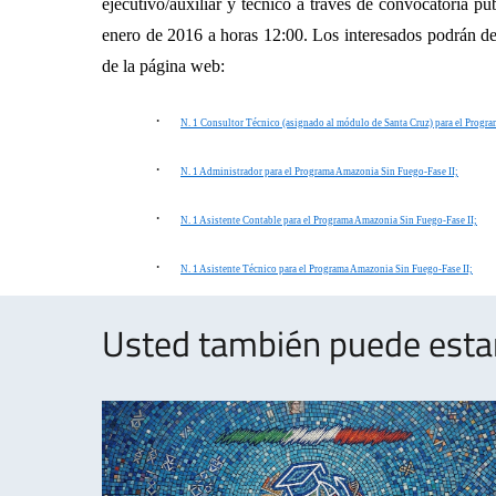
ejecutivo/auxiliar y técnico a través de convocatoria púb
enero de 2016 a horas 12:00. Los interesados podrán des
de la página web:
·
N. 1 Consultor Técnico (asignado al módulo de Santa Cruz) para el Progr
·
N. 1 Administrador para el Programa Amazonia Sin Fuego-Fase II;
·
N. 1 Asistente Contable para el Programa Amazonia Sin Fuego-Fase II;
·
N. 1 Asistente Técnico para el Programa Amazonia Sin Fuego-Fase II;
Usted también puede estar 