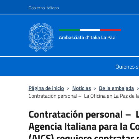
Saltar al contenido
Gobierno italiano
Encabezado del sitio web,
Ambasciata d'Italia La Paz
Sito Ufficiale Ambasciata d'Italia a
Quienes 
Página de inicio
>
Noticias
>
De la embajada
Contratación personal – La Oficina en La Paz de la
Contratación personal – L
Agencia Italiana para la C
(AICS) requiere contratar 