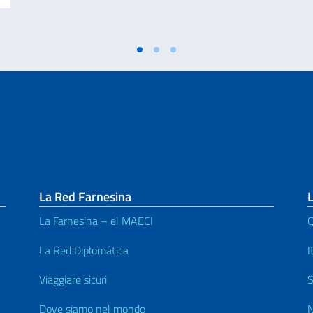
La Red Farnesina
L
La Farnesina – el MAECI
Q
La Red Diplomática
I
Viaggiare sicuri
S
Dove siamo nel mondo
N