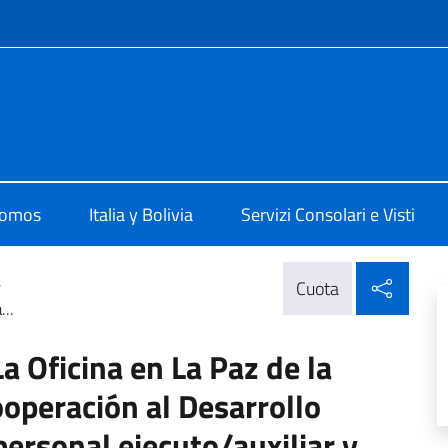
 redes sociales y menú
 La Paz
somos
Italia y Bolivia
Servizi Consolari e Visti
Compa
>
Cuota
...
a Oficina en La Paz de la
ooperación al Desarrollo
personal ejecuto/auxiliar y