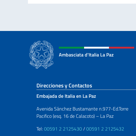
Ambasciata d'Italia La Paz
Sezione footer
Direcciones y Contactos
Embajada de Italia en La Paz
Avenida Sánchez Bustamante n.977-Ed.Torre
Pacifico (esq. 16 de Calacoto) – La Paz
Tel:
00591 2 2125430
/
00591 2 2125432