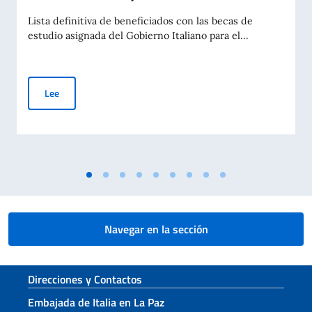
Lista definitiva de beneficiados con las becas de
estudio asignada del Gobierno Italiano para el...
Becas de estudio del Gobierno italiano a estudiantes extranjer
Lee
Navegar en la sección
Sezione footer
Direcciones y Contactos
Embajada de Italia en La Paz