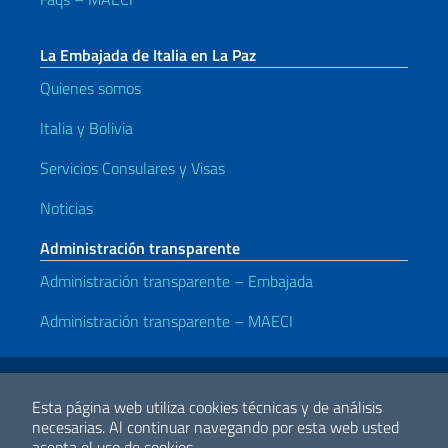
La Embajada de Italia en La Paz
Quienes somos
Italia y Bolivia
Servicios Consulares y Visas
Noticias
Administración transparente
Administración transparente – Embajada
Administración transparente – MAECI
Enlaces útiles
Avisos legales
Privacy y cookie policy
Declaración de accesibilidad
Esta página web utiliza cookies técnicas y de análisis
necesarias.
Al continuar navegando por esta web usted
acepta el uso de cookies.