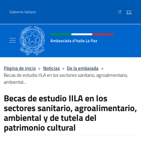
Saltar al contenido
IT
ES
Gobierno italiano
Encabezado del sitio web, redes
Ambasciata d'Italia La Paz
Sito Ufficiale Ambasciata d'Italia a La Paz
Página de inicio
>
Noticias
>
De la embajada
>
Becas de estudio IILA en los sectores sanitario, agroalimentario,
ambiental...
Becas de estudio IILA en los
sectores sanitario, agroalimentario,
ambiental y de tutela del
patrimonio cultural