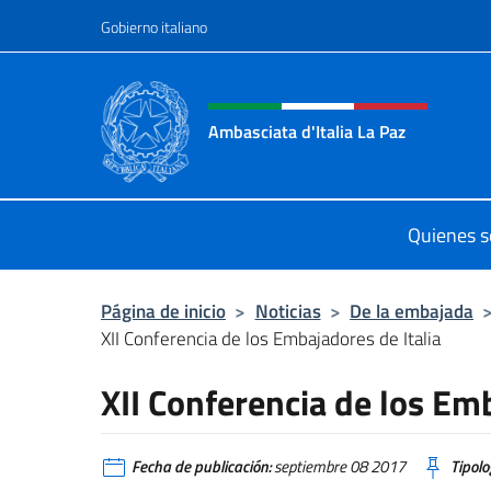
Saltar al contenido
Gobierno italiano
Encabezado del sitio web,
Ambasciata d'Italia La Paz
Sito Ufficiale Ambasciata d'Italia a
Quienes 
Página de inicio
>
Noticias
>
De la embajada
XII Conferencia de los Embajadores de Italia
XII Conferencia de los Emb
Fecha de publicación:
septiembre 08 2017
Tipolo