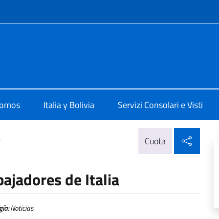
 redes sociales y menú
 La Paz
somos
Italia y Bolivia
Servizi Consolari e Visti
Compa
>
Cuota
ajadores de Italia
gía:
Noticias