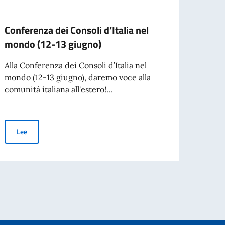
Conferenza dei Consoli d’Italia nel
Becas
mondo (12-13 giugno)
dello
Alla Conferenza dei Consoli d’Italia nel
La Ac
mondo (12-13 giugno), daremo voce alla
Spetta
comunità italiana all'estero!...
colabo
Conferenza dei Consoli d’Italia nel mondo (12-13 giugno)
Lee
Le