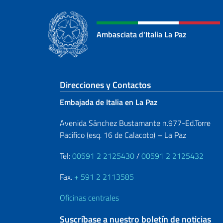
Ambasciata d'Italia La Paz
Sezione footer
Direcciones y Contactos
Embajada de Italia en La Paz
Avenida Sánchez Bustamante n.977-Ed.Torre
Pacifico (esq. 16 de Calacoto) – La Paz
Tel:
00591 2 2125430
/
00591 2 2125432
Fax.
+ 591 2 2113585
Oficinas centrales
Suscríbase a nuestro boletín de noticias