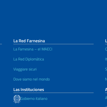
La Red Farnesina
L
La Farnesina – el MAECI
Q
La Red Diplomática
I
Viaggiare sicuri
S
Dove siamo nel mondo
N
Las Instituciones
A
Gobierno italiano