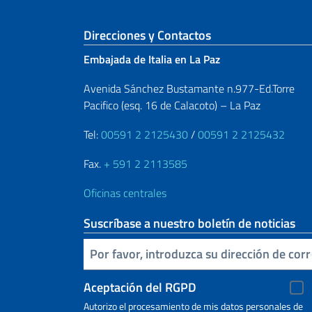
Sezione footer
Direcciones y Contactos
Embajada de Italia en La Paz
Avenida Sánchez Bustamante n.977-Ed.Torre
Pacifico (esq. 16 de Calacoto) – La Paz
Tel:
00591 2 2125430
/
00591 2 2125432
Fax.
+ 591 2 2113585
Oficinas centrales
Suscríbase a nuestro boletín de noticias
Inserta tu correo electronico
Aceptación del RGPD
Autorizo ​​el procesamiento de mis datos personales de