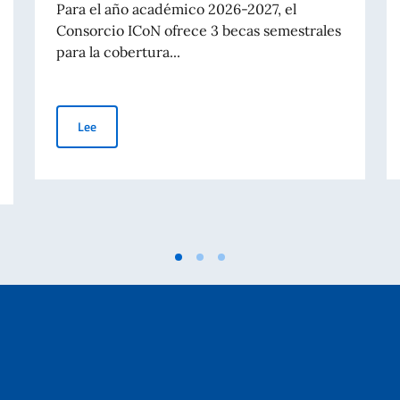
Para el año académico 2026-2027, el
Consorcio ICoN ofrece 3 becas semestrales
para la cobertura...
Oferta de becas promovida por el Consorcio ICoN
Lee
tes extranjeros - Lista definitiva