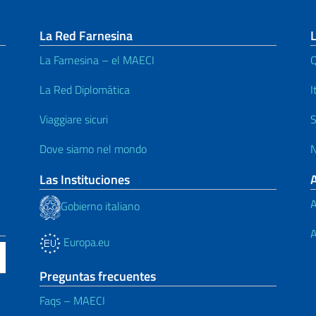
La Red Farnesina
L
La Farnesina – el MAECI
Q
La Red Diplomática
I
Viaggiare sicuri
S
Dove siamo nel mondo
N
Las Instituciones
A
Gobierno italiano
A
Europa.eu
Preguntas frecuentes
Faqs – MAECI