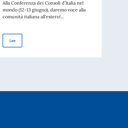
Alla Conferenza dei Consoli d’Italia nel
La Ac
mondo (12-13 giugno), daremo voce alla
Spetta
comunità italiana all'estero!...
colabo
Conferenza dei Consoli d’Italia nel mondo (12-13 giugno)
Lee
Le