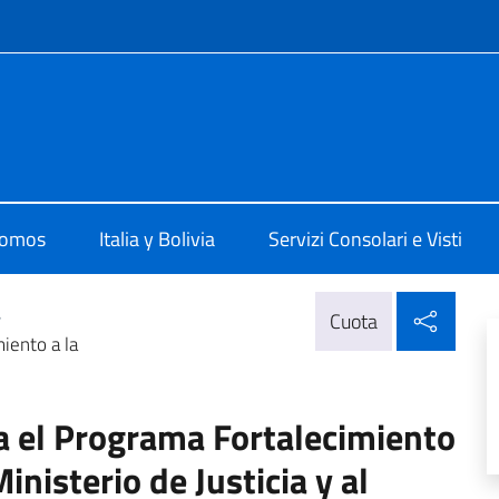
 redes sociales y menú
 La Paz
somos
Italia y Bolivia
Servizi Consolari e Visti
Compa
>
Cuota
iento a la
a el Programa Fortalecimiento
Ministerio de Justicia y al