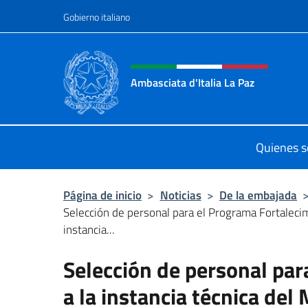
Saltar al contenido
Gobierno italiano
Encabezado del sitio web,
Ambasciata d'Italia La Paz
Sito Ufficiale Ambasciata d'Italia a
Quienes 
Página de inicio
>
Noticias
>
De la embajada
Selección de personal para el Programa Fortalecim
instancia...
Selección de personal par
a la instancia técnica del 