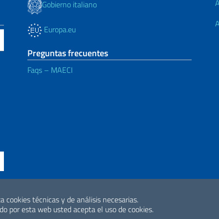
A
Gobierno italiano
A
Europa.eu
Preguntas frecuentes
Faqs – MAECI
ción de accesibilidad
a cookies técnicas y de análisis necesarias.
2026 Derechos de 
o por esta web usted acepta el uso de cookies.
Internacional