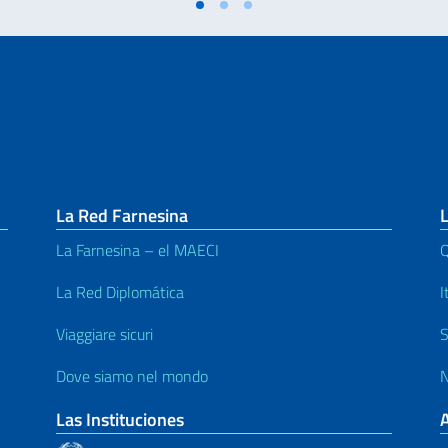
La Red Farnesina
L
La Farnesina – el MAECI
Q
La Red Diplomática
I
Viaggiare sicuri
S
Dove siamo nel mondo
N
Las Instituciones