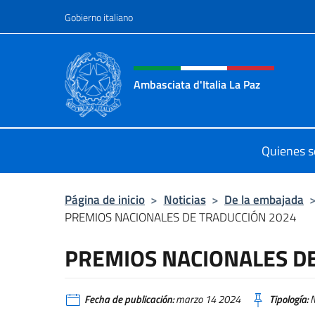
Saltar al contenido
Gobierno italiano
Encabezado del sitio web,
Ambasciata d'Italia La Paz
Sito Ufficiale Ambasciata d'Italia a
Quienes 
Página de inicio
>
Noticias
>
De la embajada
PREMIOS NACIONALES DE TRADUCCIÓN 2024
PREMIOS NACIONALES D
Fecha de publicación:
marzo 14 2024
Tipología:
N