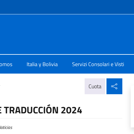
 redes sociales y menú
 La Paz
somos
Italia y Bolivia
Servizi Consolari e Visti
Compa
>
Cuota
E TRADUCCIÓN 2024
oticias