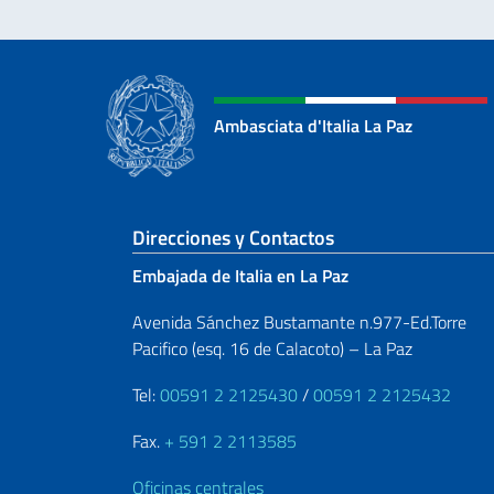
Ambasciata d'Italia La Paz
Sezione footer
Direcciones y Contactos
Embajada de Italia en La Paz
Avenida Sánchez Bustamante n.977-Ed.Torre
Pacifico (esq. 16 de Calacoto) – La Paz
Tel:
00591 2 2125430
/
00591 2 2125432
Fax.
+ 591 2 2113585
Oficinas centrales