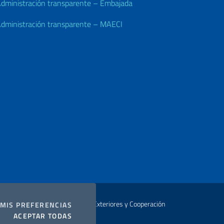
dministración transparente – Embajada
dministración transparente – MAECI
Autor Ministerio de Relaciones Exteriores y Cooperación
COOKIES
MIS PREFERENCIAS
I COOKIES
ACEPTAR TODAS