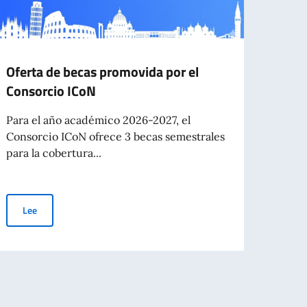
Oferta de becas promovida por el
Confe
Consorcio ICoN
mond
Para el año académico 2026-2027, el
Alla C
Consorcio ICoN ofrece 3 becas semestrales
mondo
para la cobertura...
comuni
Oferta de becas promovida por el Consorcio ICoN
Lee
Le
njeros - Lista definitiva