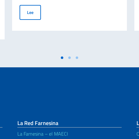
Oferta de becas promovida por el Consorcio ICoN
Lee
tes extranjeros - Lista definitiva
La Red Farnesina
L
La Farnesina – el MAECI
Q