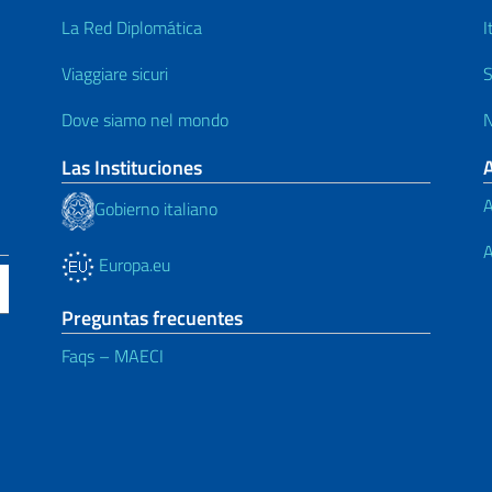
La Red Diplomática
I
Viaggiare sicuri
S
Dove siamo nel mondo
N
Las Instituciones
A
Gobierno italiano
A
Europa.eu
Preguntas frecuentes
Faqs – MAECI