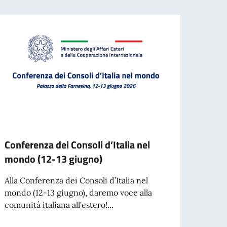
Conferenza dei Consoli d’Italia nel
Becas
mondo (12-13 giugno)
dello
Alla Conferenza dei Consoli d’Italia nel
La Ac
mondo (12-13 giugno), daremo voce alla
Spetta
comunità italiana all'estero!...
colabo