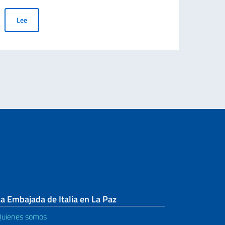
Conferenza dei Consoli d’Italia nel mondo (12-13 giugno)
Lee
Le
a Embajada de Italia en La Paz
uienes somos