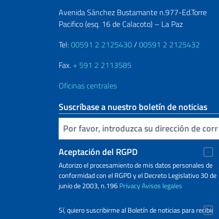
Avenida Sánchez Bustamante n.977-Ed.Torre
Pacifico (esq. 16 de Calacoto) – La Paz
Tel:
00591 2 2125430
/
00591 2 2125432
Fax.
+ 591 2 2113585
Oficinas centrales
Suscríbase a nuestro boletín de noticias
Inserta tu correo electronico
Aceptación del RGPD
Autorizo ​​el procesamiento de mis datos personales de
conformidad con el RGPD y el Decreto Legislativo 30 de
junio de 2003, n.196
Privacy
Avisos legales
Sí, quiero suscribirme al Boletín de noticias para recibir