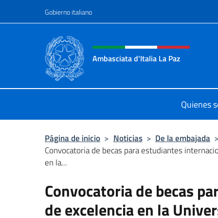
Saltar al contenido
Gobierno italiano
Encabezado del sitio web,
Ambasciata d'Italia La Paz
Sito Ufficiale Ambasciata d'Italia a
Quienes 
Página de inicio
>
Noticias
>
De la embajada
Convocatoria de becas para estudiantes internaci
en la...
Convocatoria de becas par
de excelencia en la Univer