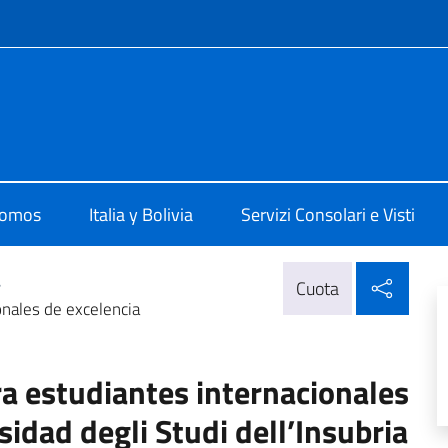
 redes sociales y menú
 La Paz
somos
Italia y Bolivia
Servizi Consolari e Visti
Compa
>
Cuota
onales de excelencia
a estudiantes internacionales
sidad degli Studi dell’Insubria