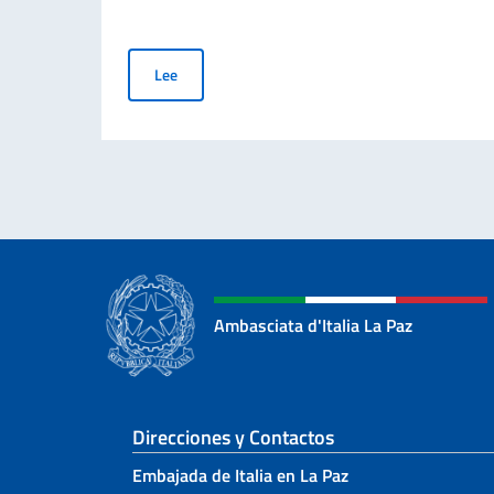
Becas de estudio del Gobierno italiano a estudian
Lee
Ambasciata d'Italia La Paz
Sezione footer
Direcciones y Contactos
Embajada de Italia en La Paz