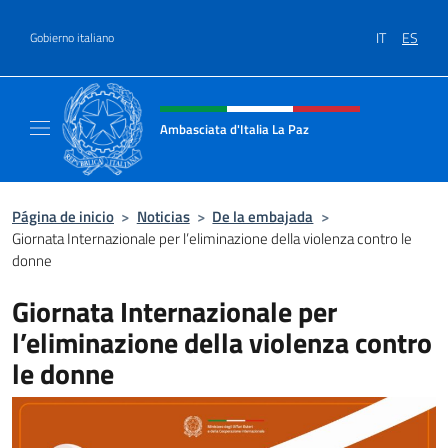
Saltar al contenido
IT
ES
Gobierno italiano
Encabezado del sitio web, redes
Ambasciata d'Italia La Paz
Sito Ufficiale Ambasciata d'Italia a La Paz
Página de inicio
>
Noticias
>
De la embajada
>
Giornata Internazionale per l’eliminazione della violenza contro le
donne
Giornata Internazionale per
l’eliminazione della violenza contro
le donne