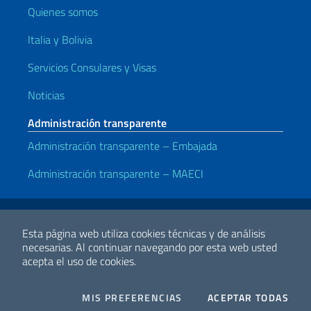
Quienes somos
Italia y Bolivia
Servicios Consulares y Visas
Noticias
Administración transparente
Administración transparente – Embajada
Administración transparente – MAECI
Enlaces útiles
Avisos legales
Privacy y cookie policy
Declaración de accesibilidad
Esta página web utiliza cookies técnicas y de análisis
necesarias.
Al continuar navegando por esta web usted
acepta el uso de cookies.
2026 Derechos de Autor Ministerio de Relaciones Exteriores y
Cooperación Internacional
COOKIES
I CO
MIS PREFERENCIAS
ACEPTAR TODAS