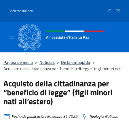
Saltar al contenido
IT
ES
Gobierno italiano
Encabezado del sitio web, redes
Ambasciata d'Italia La Paz
Sito Ufficiale Ambasciata d'Italia a La Paz
Página de inicio
>
Noticias
>
De la embajada
>
Acquisto della cittadinanza per “beneficio di legge” (figli minori nati...
Acquisto della cittadinanza per
“beneficio di legge” (figli minori
nati all’estero)
Fecha de publicación:
diciembre 31 2025
Tipología:
Noticias