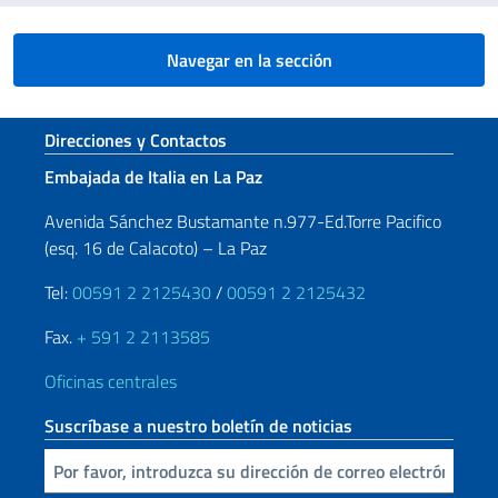
Navegar en la sección
Sezione footer
Direcciones y Contactos
Embajada de Italia en La Paz
Avenida Sánchez Bustamante n.977-Ed.Torre Pacifico
(esq. 16 de Calacoto) – La Paz
Tel:
00591 2 2125430
/
00591 2 2125432
Fax.
+ 591 2 2113585
Oficinas centrales
Suscríbase a nuestro boletín de noticias
Inserta tu correo electronico