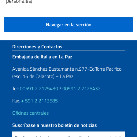
personales)
Navegar en la sección
Sezione footer
Direcciones y Contactos
Embajada de Italia en La Paz
Avenida Sánchez Bustamante n.977-Ed.Torre Pacifico
(esq. 16 de Calacoto) – La Paz
Tel:
00591 2 2125430
/
00591 2 2125432
Fax.
+ 591 2 2113585
Oficinas centrales
Suscríbase a nuestro boletín de noticias