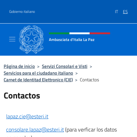
Saltar al contenido
IT
ES
Gobierno italiano
Encabezado del sitio web, redes
Ambasciata d'Italia La Paz
Sito Ufficiale Ambasciata d'Italia a La Paz
Página de inicio
>
Servizi Consolari e Visti
>
Servicios para el ciudadano italiano
>
Carnet de Identitad Elettronico (CIE)
>
Contactos
Contactos
lapaz.cie@esteri.it
consolare.lapaz@esteri.it
(
para verficar los datos