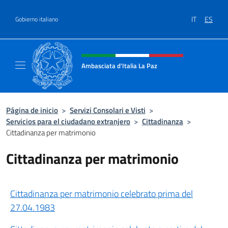
Saltar al contenido
IT
ES
Gobierno italiano
Encabezado del sitio web, redes
Ambasciata d'Italia La Paz
Sito Ufficiale Ambasciata d'Italia a La Paz
Página de inicio
>
Servizi Consolari e Visti
>
Servicios para el ciudadano extranjero
>
Cittadinanza
>
Cittadinanza per matrimonio
Cittadinanza per matrimonio
Cittadinanza per matrimonio celebrato prima del
27.04.1983