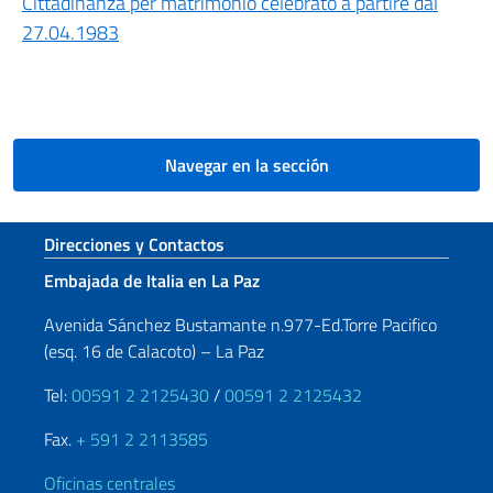
Cittadinanza per matrimonio celebrato a partire dal
27.04.1983
Navegar en la sección
Sezione footer
Direcciones y Contactos
Embajada de Italia en La Paz
Avenida Sánchez Bustamante n.977-Ed.Torre Pacifico
(esq. 16 de Calacoto) – La Paz
Tel:
00591 2 2125430
/
00591 2 2125432
Fax.
+ 591 2 2113585
Oficinas centrales