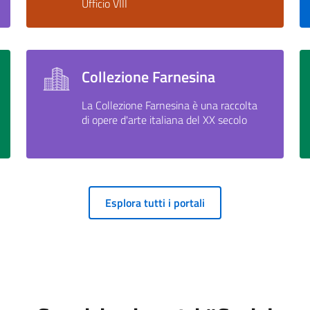
Ufficio VIII
Collezione Farnesina
La Collezione Farnesina è una raccolta
di opere d'arte italiana del XX secolo
Esplora tutti i portali