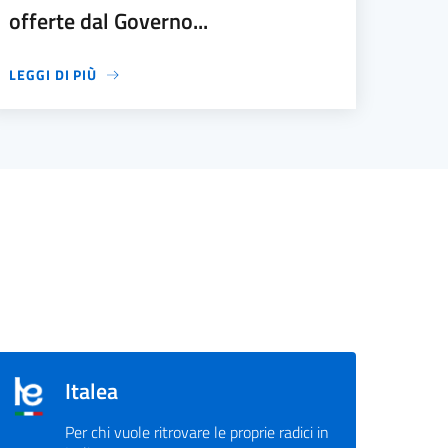
offerte dal Governo...
LEGGI DI PIÙ
Italea
Per chi vuole ritrovare le proprie radici in