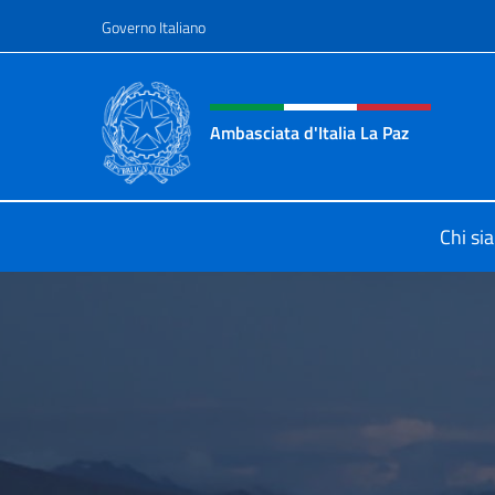
Salta al contenuto
Governo Italiano
Intestazione sito, social 
Ambasciata d'Italia La Paz
Sito Ufficiale Ambasciata d'Italia a
Chi si