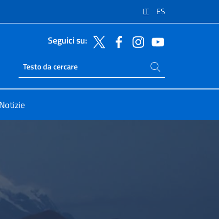
IT
ES
Seguici su:
Cerca nel sito
Ricerca sito live
Notizie