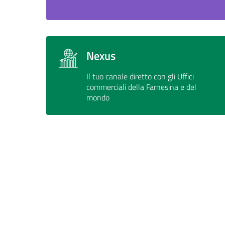
Nexus
Il tuo canale diretto con gli Uffici
commerciali della Farnesina e del
mondo