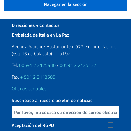
Navegar en la sección
Sezione footer
Direcciones y Contactos
Embajada de Italia en La Paz
Avenida Sánchez Bustamante n.977-Ed.Torre Pacifico
(esq. 16 de Calacoto) – La Paz
Tel:
00591 2 2125430
/
00591 2 2125432
Fax.
+ 591 2 2113585
Oficinas centrales
Suscríbase a nuestro boletín de noticias
Inserta tu correo electronico
Aceptación del RGPD