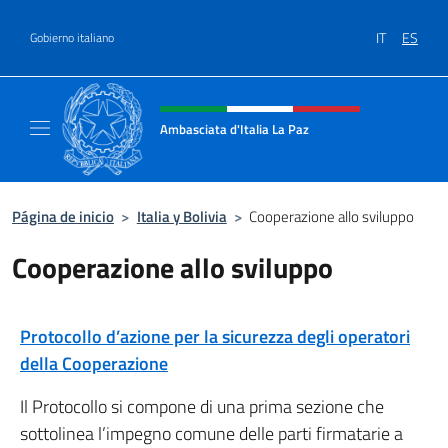
Saltar al contenido
IT
ES
Gobierno italiano
Encabezado del sitio web, redes
Ambasciata d'Italia La Paz
Sito Ufficiale Ambasciata d'Italia a La Paz
Página de inicio
>
Italia y Bolivia
>
Cooperazione allo sviluppo
Cooperazione allo sviluppo
Protocollo d’azione per la sicurezza degli operatori
della Cooperazione
Il Protocollo si compone di una prima sezione che
sottolinea l’impegno comune delle parti firmatarie a