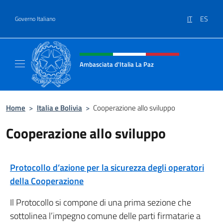
Salta al contenuto
IT
ES
Governo Italiano
Intestazione sito, social e menù
Ambasciata d'Italia La Paz
Sito Ufficiale Ambasciata d'Italia a La Paz
Home
>
Italia e Bolivia
>
Cooperazione allo sviluppo
Cooperazione allo sviluppo
Protocollo d’azione per la sicurezza degli operatori
della Cooperazione
Il Protocollo si compone di una prima sezione che
sottolinea l’impegno comune delle parti firmatarie a