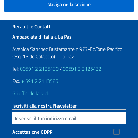
Naviga nella sezione
Sezione footer
Recapiti e Contatti
Ambasciata d’Italia a La Paz
Avenida Sánchez Bustamante n.977-Ed.Torre Pacifico
(esq. 16 de Calacoto) – La Paz
Tel:
00591 2 2125430
/
00591 2 2125432
Fax.
+ 591 2 2113585
Gli uffici della sede
Iscriviti alla nostra Newsletter
Inserisci la tua email
Accettazione GDPR