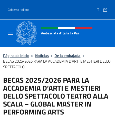
Saltar al contenido
IT
ES
Gobierno italiano
Encabezado del sitio web, redes
Ambasciata d'Italia La Paz
Sito Ufficiale Ambasciata d'Italia a La Paz
Página de inicio
>
Noticias
>
De la embajada
>
BECAS 2025/2026 PARA LA ACCADEMIA D’ARTI E MESTIERI DELLO
SPETTACOLO...
BECAS 2025/2026 PARA LA
ACCADEMIA D’ARTI E MESTIERI
DELLO SPETTACOLO TEATRO ALLA
SCALA – GLOBAL MASTER IN
PERFORMING ARTS