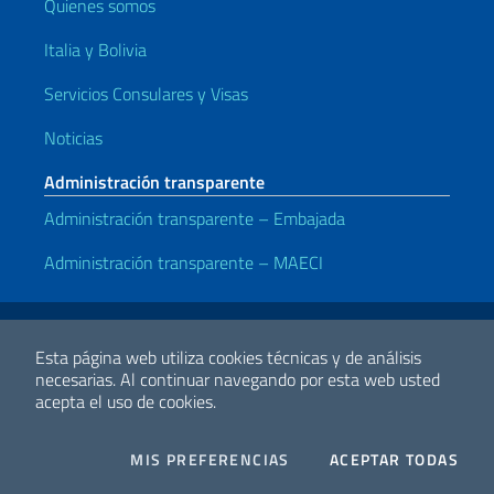
Quienes somos
Italia y Bolivia
Servicios Consulares y Visas
Noticias
Administración transparente
Administración transparente – Embajada
Administración transparente – MAECI
Enlaces útiles
Avisos legales
Privacy y cookie policy
Declaración de accesibilidad
Esta página web utiliza cookies técnicas y de análisis
necesarias.
Al continuar navegando por esta web usted
acepta el uso de cookies.
2026 Derechos de Autor Ministerio de Relaciones Exteriores y
Cooperación Internacional
COOKIES
I CO
MIS PREFERENCIAS
ACEPTAR TODAS
Facebook
Twitter
Whatsapp