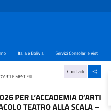
e menù
 La Paz
amo
Italia e Bolivia
Servizi Consolari e Visti
Condi
Condividi
’ARTI E MESTIERI
026 PER L’ACCADEMIA D’ARTI
ACOLO TEATRO ALLA SCALA –