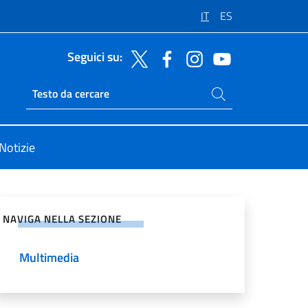
IT
ES
Seguici su:
Cerca nel sito
Ricerca sito live
Notizie
vidi sui Social Network
NAVIGA NELLA SEZIONE
Multimedia