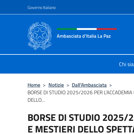
Salta al contenuto
Governo Italiano
Intestazione sito, social 
Ambasciata d'Italia La Paz
Sito Ufficiale Ambasciata d'Italia a
Chi si
Home
>
Notizie
>
Dall’Ambasciata
>
BORSE DI STUDIO 2025/2026 PER L’ACCADEMIA D
DELLO...
BORSE DI STUDIO 2025/2
E MESTIERI DELLO SPETT