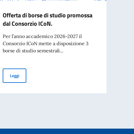
Offerta di borse di studio promossa
Confe
dal Consorzio ICoN.
mond
Per l’anno accademico 2026-2027 il
Alla C
Consorzio ICoN mette a disposizione 3
mondo
borse di studio semestrali...
comuni
Offerta di borse di studio promossa dal Consorzio ICoN.
Leggi
Leg
ano a studenti stranieri 2026-2027