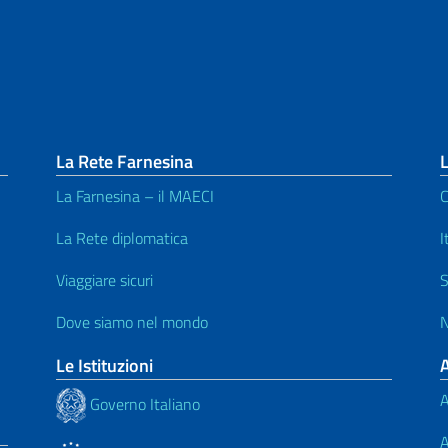
La Rete Farnesina
L
La Farnesina – il MAECI
C
La Rete diplomatica
I
Viaggiare sicuri
S
Dove siamo nel mondo
N
Le Istituzioni
A
Governo Italiano
A