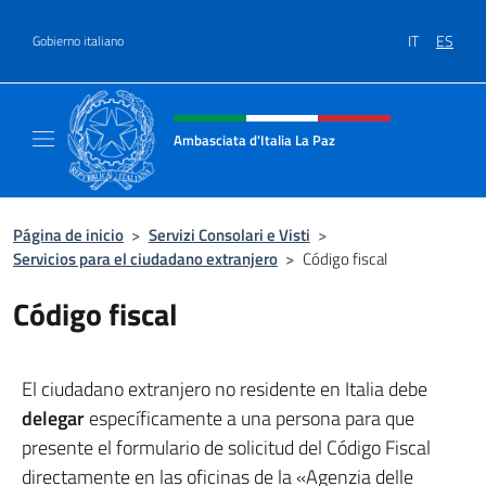
Saltar al contenido
IT
ES
Gobierno italiano
Encabezado del sitio web, redes
Ambasciata d'Italia La Paz
Sito Ufficiale Ambasciata d'Italia a La Paz
Página de inicio
>
Servizi Consolari e Visti
>
Servicios para el ciudadano extranjero
>
Código fiscal
Código fiscal
El ciudadano extranjero no residente en Italia debe
delegar
específicamente a una persona para que
presente el formulario de solicitud del Código Fiscal
directamente en las oficinas de la «Agenzia delle