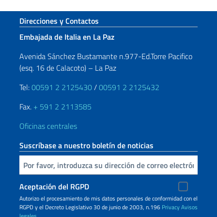
Sezione footer
Direcciones y Contactos
Embajada de Italia en La Paz
Avenida Sánchez Bustamante n.977-Ed.Torre Pacifico
(esq. 16 de Calacoto) – La Paz
Tel:
00591 2 2125430
/
00591 2 2125432
Fax.
+ 591 2 2113585
Oficinas centrales
Suscríbase a nuestro boletín de noticias
Inserta tu correo electronico
Aceptación del RGPD
Autorizo ​​el procesamiento de mis datos personales de conformidad con el
RGPD y el Decreto Legislativo 30 de junio de 2003, n.196
Privacy
Avisos
legales