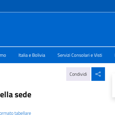
e menù
 La Paz
amo
Italia e Bolivia
Servizi Consolari e Visti
Condi
Condividi
della sede
formato tabellare