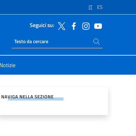
IT
ES
Seguici su:
Cerca nel sito
Ricerca sito live
Notizie
vidi sui Social Network
NAVIGA NELLA SEZIONE