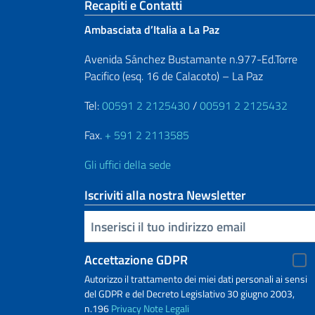
Sezione footer
Recapiti e Contatti
Ambasciata d’Italia a La Paz
Avenida Sánchez Bustamante n.977-Ed.Torre
Pacifico (esq. 16 de Calacoto) – La Paz
Tel:
00591 2 2125430
/
00591 2 2125432
Fax.
+ 591 2 2113585
Gli uffici della sede
Iscriviti alla nostra Newsletter
Inserisci la tua email
Accettazione GDPR
Autorizzo il trattamento dei miei dati personali ai sensi
del GDPR e del Decreto Legislativo 30 giugno 2003,
n.196
Privacy
Note Legali