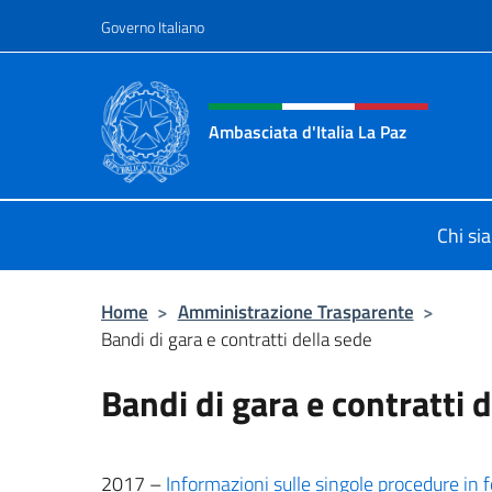
Salta al contenuto
Governo Italiano
Intestazione sito, social 
Ambasciata d'Italia La Paz
Sito Ufficiale Ambasciata d'Italia a
Chi si
Home
>
Amministrazione Trasparente
>
Bandi di gara e contratti della sede
Bandi di gara e contratti 
2017 –
Informazioni sulle singole procedure in 