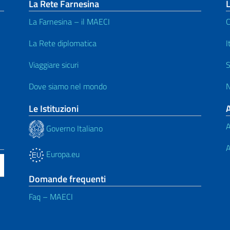
La Rete Farnesina
L
La Farnesina – il MAECI
C
La Rete diplomatica
I
Viaggiare sicuri
S
Dove siamo nel mondo
N
Le Istituzioni
A
Governo Italiano
A
Europa.eu
Domande frequenti
Faq – MAECI