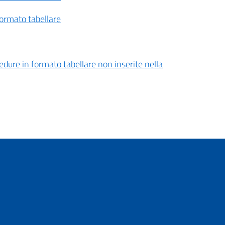
formato tabellare
edure in formato tabellare non inserite nella