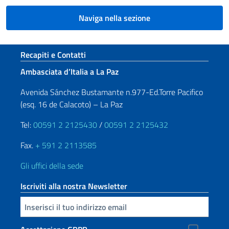
Naviga nella sezione
Sezione footer
Recapiti e Contatti
Ambasciata d’Italia a La Paz
Avenida Sánchez Bustamante n.977-Ed.Torre Pacifico
(esq. 16 de Calacoto) – La Paz
Tel:
00591 2 2125430
/
00591 2 2125432
Fax.
+ 591 2 2113585
Gli uffici della sede
Iscriviti alla nostra Newsletter
Inserisci la tua email