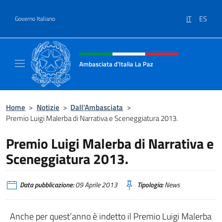
Salta al contenuto
IT
ES
Governo Italiano
Intestazione sito, social e menù
Ambasciata d'Italia La Paz
Sito Ufficiale Ambasciata d'Italia a La Paz
Home
>
Notizie
>
Dall’Ambasciata
>
Premio Luigi Malerba di Narrativa e Sceneggiatura 2013.
Premio Luigi Malerba di Narrativa e
Sceneggiatura 2013.
Data pubblicazione:
09 Aprile 2013
Tipologia:
News
Anche per quest’anno è indetto il Premio Luigi Malerba