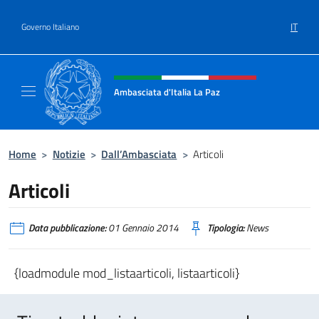
Salta al contenuto
IT
Governo Italiano
Intestazione sito, social e menù
Ambasciata d'Italia La Paz
Sito Ufficiale Ambasciata d'Italia a La Paz
Home
>
Notizie
>
Dall’Ambasciata
>
Articoli
Articoli
Data pubblicazione:
01 Gennaio 2014
Tipologia:
News
{loadmodule mod_listaarticoli, listaarticoli}