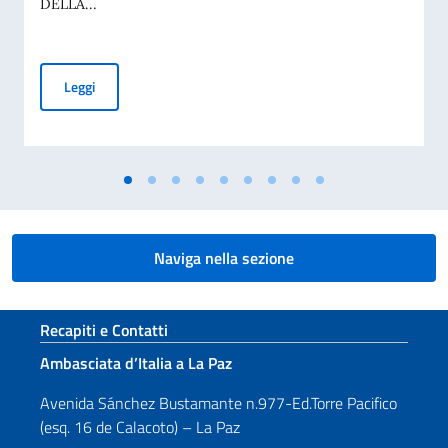
DELLA...
8 Agosto - Giornata nazionale del sacrificio del lavoro ital
Leggi
Naviga nella sezione
Sezione footer
Recapiti e Contatti
Ambasciata d’Italia a La Paz
Avenida Sánchez Bustamante n.977-Ed.Torre Pacifico
(esq. 16 de Calacoto) – La Paz