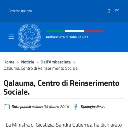
Salta al contenuto
IT
ES
Governo Italiano
Intestazione sito, social e menù
Ambasciata d'Italia La Paz
Sito Ufficiale Ambasciata d'Italia a La Paz
Home
>
Notizie
>
Dall’Ambasciata
>
Qalauma, Centro di Reinserimento Sociale.
Qalauma, Centro di Reinserimento
Sociale.
Data pubblicazione:
04 Marzo 2014
Tipologia:
News
La Ministra di Giustizia, Sandra Gutiérrez, ha dichiarato