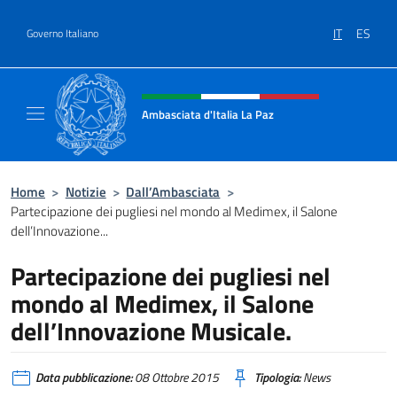
Salta al contenuto
IT
ES
Governo Italiano
Intestazione sito, social e menù
Ambasciata d'Italia La Paz
Sito Ufficiale Ambasciata d'Italia a La Paz
Home
>
Notizie
>
Dall’Ambasciata
>
Partecipazione dei pugliesi nel mondo al Medimex, il Salone
dell’Innovazione...
Partecipazione dei pugliesi nel
mondo al Medimex, il Salone
dell’Innovazione Musicale.
Data pubblicazione:
08 Ottobre 2015
Tipologia:
News