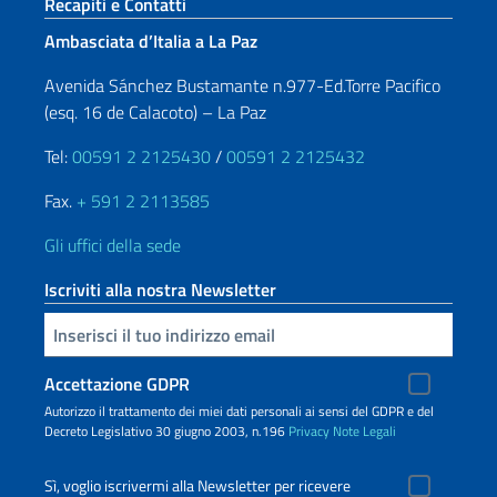
Sezione footer
Recapiti e Contatti
Ambasciata d’Italia a La Paz
Avenida Sánchez Bustamante n.977-Ed.Torre Pacifico
(esq. 16 de Calacoto) – La Paz
Tel:
00591 2 2125430
/
00591 2 2125432
Fax.
+ 591 2 2113585
Gli uffici della sede
Iscriviti alla nostra Newsletter
Inserisci la tua email
Accettazione GDPR
Autorizzo il trattamento dei miei dati personali ai sensi del GDPR e del
Decreto Legislativo 30 giugno 2003, n.196
Privacy
Note Legali
Sì, voglio iscrivermi alla Newsletter per ricevere