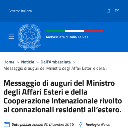
Salta al contenuto
IT
ES
Governo Italiano
Intestazione sito, social e menù
Ambasciata d'Italia La Paz
Sito Ufficiale Ambasciata d'Italia a La Paz
Home
>
Notizie
>
Dall’Ambasciata
>
Messaggio di auguri del Ministro degli Affari Esteri e della...
Messaggio di auguri del Ministro
degli Affari Esteri e della
Cooperazione Intenazionale rivolto
ai connazionali residenti all’estero.
Data pubblicazione:
30 Dicembre 2016
Tipologia:
News