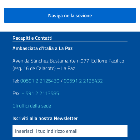
Naviga nella sezione
Sezione footer
Recapiti e Contatti
Ambasciata d’Italia a La Paz
Avenida Sánchez Bustamante n.977-Ed.Torre Pacifico
(esq. 16 de Calacoto) – La Paz
Tel:
00591 2 2125430
/
00591 2 2125432
Fax.
+ 591 2 2113585
Gli uffici della sede
Iscriviti alla nostra Newsletter
Inserisci la tua email