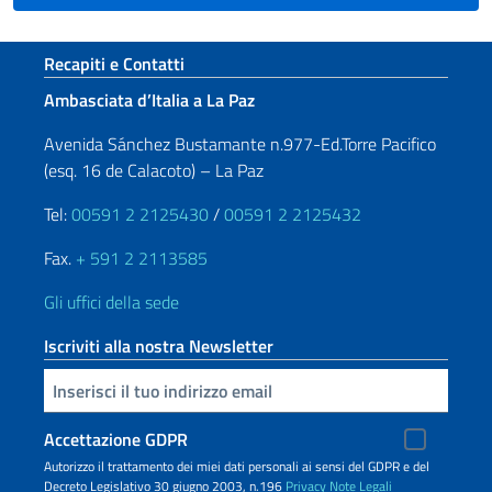
Sezione footer
Recapiti e Contatti
Ambasciata d’Italia a La Paz
Avenida Sánchez Bustamante n.977-Ed.Torre Pacifico
(esq. 16 de Calacoto) – La Paz
Tel:
00591 2 2125430
/
00591 2 2125432
Fax.
+ 591 2 2113585
Gli uffici della sede
Iscriviti alla nostra Newsletter
Inserisci la tua email
Accettazione GDPR
Autorizzo il trattamento dei miei dati personali ai sensi del GDPR e del
Decreto Legislativo 30 giugno 2003, n.196
Privacy
Note Legali