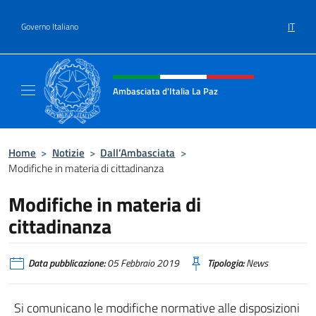
Salta al contenuto
IT
Governo Italiano
Intestazione sito, social e menù
Ambasciata d'Italia La Paz
Sito Ufficiale Ambasciata d'Italia a La Paz
Home
>
Notizie
>
Dall’Ambasciata
>
Modifiche in materia di cittadinanza
Modifiche in materia di
cittadinanza
Data pubblicazione:
05 Febbraio 2019
Tipologia:
News
Si comunicano le modifiche normative alle disposizioni