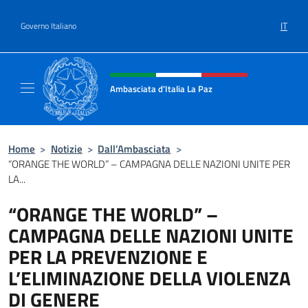
Salta al contenuto
IT
Governo Italiano
Intestazione sito, social e menù
Ambasciata d'Italia La Paz
Sito Ufficiale Ambasciata d'Italia a La Paz
Home
>
Notizie
>
Dall’Ambasciata
>
“ORANGE THE WORLD” – CAMPAGNA DELLE NAZIONI UNITE PER
LA...
“ORANGE THE WORLD” –
CAMPAGNA DELLE NAZIONI UNITE
PER LA PREVENZIONE E
L’ELIMINAZIONE DELLA VIOLENZA
DI GENERE