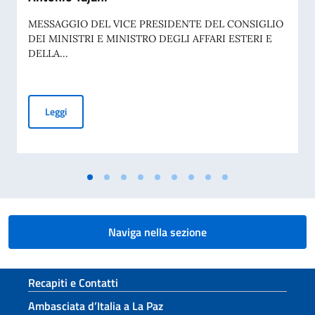
MESSAGGIO DEL VICE PRESIDENTE DEL CONSIGLIO
DEI MINISTRI E MINISTRO DEGLI AFFARI ESTERI E
DELLA...
8 Agosto - Giornata nazionale del sacrificio del lavoro ital
Leggi
Naviga nella sezione
Sezione footer
Recapiti e Contatti
Ambasciata d’Italia a La Paz