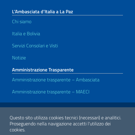
L’Ambasciata d’Italia a La Paz
Chi siamo
Italia e Bolivia
Servizi Consolari e Visti
Notizie
Amministrazione Trasparente
Amministrazione trasparente – Ambasciata
Amministrazione trasparente – MAECI
Link Utili
Note legali
Privacy e cookie policy
Dichiarazione di accessibilità
Questo sito utilizza cookies tecnici (necessari) e analitici.
Proseguendo nella navigazione accetti l'utilizzo dei
cookies.