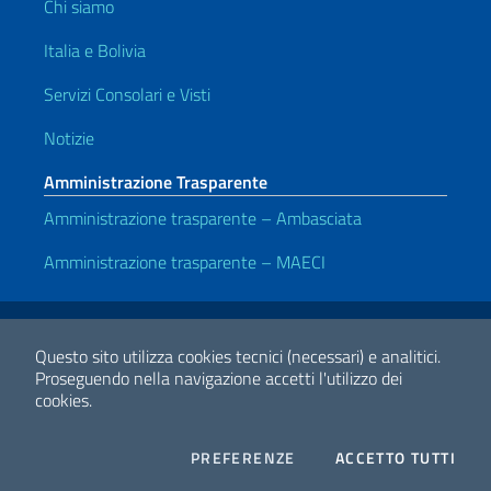
Chi siamo
Italia e Bolivia
Servizi Consolari e Visti
Notizie
Amministrazione Trasparente
Amministrazione trasparente – Ambasciata
Amministrazione trasparente – MAECI
Link Utili
Note legali
Privacy e cookie policy
Dichiarazione di accessibilità
Questo sito utilizza cookies tecnici (necessari) e analitici.
Proseguendo nella navigazione accetti l'utilizzo dei
cookies.
2026 Copyright Ministero degli Affari Esteri e della Cooperazione
Internazionale
COOKIES
I CO
PREFERENZE
ACCETTO TUTTI
Facebook
Twitter
Whatsapp