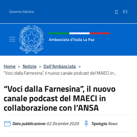
Salta al contenuto
IT
ES
Governo Italiano
Intestazione sito, social e menù
Ambasciata d'Italia La Paz
Sito Ufficiale Ambasciata d'Italia a La Paz
Home
>
Notizie
>
Dall’Ambasciata
>
“Voci dalla Farnesina”, il nuovo canale podcast del MAECI in...
“Voci dalla Farnesina”, il nuovo
canale podcast del MAECI in
collaborazione con l’ANSA
Data pubblicazione:
02 Dicembre 2020
Tipologia:
News