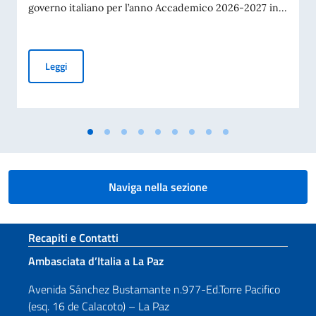
governo italiano per l’anno Accademico 2026-2027 in...
Graduatoria - Borse di studio offerte dal Governo italiano 
Leggi
Naviga nella sezione
Sezione footer
Recapiti e Contatti
Ambasciata d’Italia a La Paz
Avenida Sánchez Bustamante n.977-Ed.Torre Pacifico
(esq. 16 de Calacoto) – La Paz