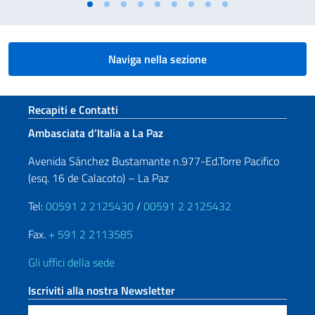
Naviga nella sezione
Sezione footer
Recapiti e Contatti
Ambasciata d’Italia a La Paz
Avenida Sánchez Bustamante n.977-Ed.Torre Pacifico
(esq. 16 de Calacoto) – La Paz
Tel:
00591 2 2125430
/
00591 2 2125432
Fax.
+ 591 2 2113585
Gli uffici della sede
Iscriviti alla nostra Newsletter