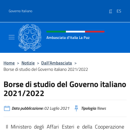
Salta al contenuto
IT
ES
Governo Italiano
Intestazione sito, social e menù
Ambasciata d'Italia La Paz
Sito Ufficiale Ambasciata d'Italia a La Paz
Home
>
Notizie
>
Dall’Ambasciata
>
Borse di studio del Governo italiano 2021/2022
Borse di studio del Governo italiano
2021/2022
Data pubblicazione:
02 Luglio 2021
Tipologia:
News
Il Ministero degli Affari Esteri e della Cooperazione