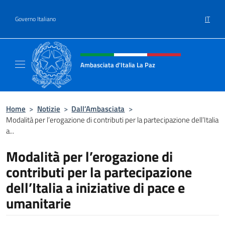
Salta al contenuto
IT
Governo Italiano
Intestazione sito, social e menù
Ambasciata d'Italia La Paz
Sito Ufficiale Ambasciata d'Italia a La Paz
Home
>
Notizie
>
Dall’Ambasciata
>
Modalità per l’erogazione di contributi per la partecipazione dell’Italia
a...
Modalità per l’erogazione di
contributi per la partecipazione
dell’Italia a iniziative di pace e
umanitarie