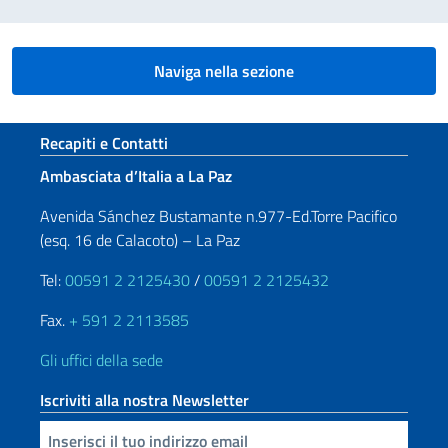
Naviga nella sezione
Sezione footer
Recapiti e Contatti
Ambasciata d’Italia a La Paz
Avenida Sánchez Bustamante n.977-Ed.Torre Pacifico
(esq. 16 de Calacoto) – La Paz
Tel:
00591 2 2125430
/
00591 2 2125432
Fax.
+ 591 2 2113585
Gli uffici della sede
Iscriviti alla nostra Newsletter
Inserisci la tua email