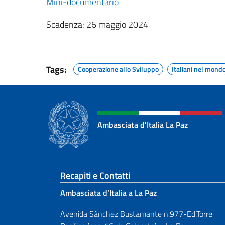
Mini-documentario
Scadenza: 26 maggio 2024
Tags:
Cooperazione allo Sviluppo
Italiani nel mond
Ambasciata d'Italia La Paz
Sezione footer
Recapiti e Contatti
Ambasciata d’Italia a La Paz
Avenida Sánchez Bustamante n.977-Ed.Torre