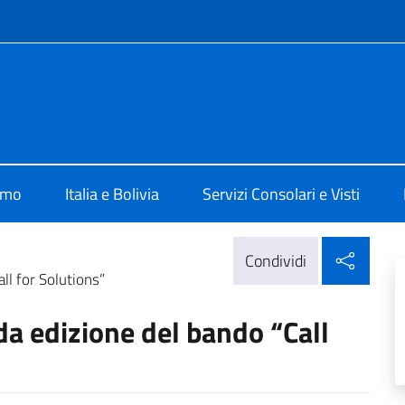
e menù
 La Paz
amo
Italia e Bolivia
Servizi Consolari e Visti
Condi
Condividi
l for Solutions”
a edizione del bando “Call