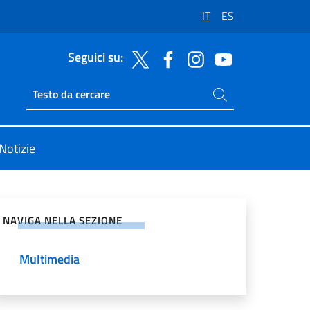
IT
ES
Seguici su:
Cerca nel sito
Ricerca sito live
Notizie
vidi sui Social Network
NAVIGA NELLA SEZIONE
Multimedia