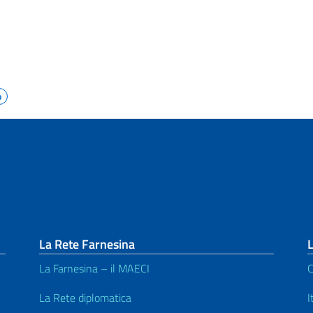
o
La Rete Farnesina
L
La Farnesina – il MAECI
C
La Rete diplomatica
I