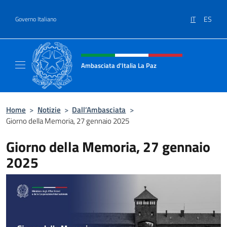
Salta al contenuto
IT
ES
Governo Italiano
Intestazione sito, social e menù
Ambasciata d'Italia La Paz
Sito Ufficiale Ambasciata d'Italia a La Paz
Home
>
Notizie
>
Dall’Ambasciata
>
Giorno della Memoria, 27 gennaio 2025
Giorno della Memoria, 27 gennaio
2025