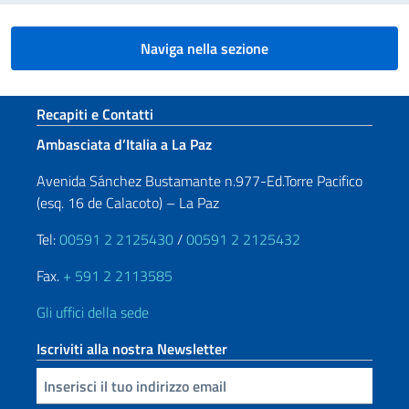
Naviga nella sezione
Sezione footer
Recapiti e Contatti
Ambasciata d’Italia a La Paz
Avenida Sánchez Bustamante n.977-Ed.Torre Pacifico
(esq. 16 de Calacoto) – La Paz
Tel:
00591 2 2125430
/
00591 2 2125432
Fax.
+ 591 2 2113585
Gli uffici della sede
Iscriviti alla nostra Newsletter
Inserisci la tua email