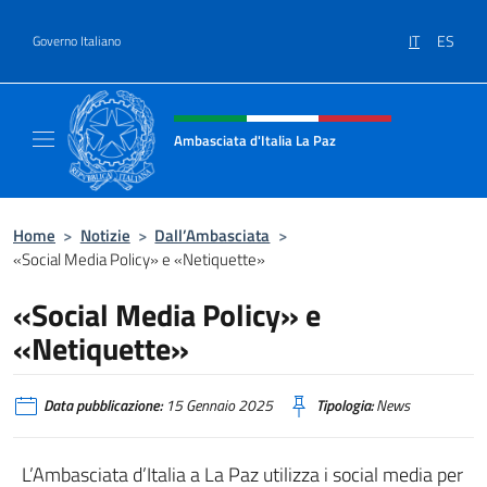
Salta al contenuto
IT
ES
Governo Italiano
Intestazione sito, social e menù
Ambasciata d'Italia La Paz
Sito Ufficiale Ambasciata d'Italia a La Paz
Home
>
Notizie
>
Dall’Ambasciata
>
«Social Media Policy» e «Netiquette»
«Social Media Policy» e
«Netiquette»
Data pubblicazione:
15 Gennaio 2025
Tipologia:
News
L’Ambasciata d’Italia a La Paz utilizza i social media per