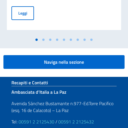
Graduatoria - Borse di studio offerte dal Governo italiano 
Leggi
Naviga nella sezione
Sezione footer
Recapiti e Contatti
Ambasciata d’Italia a La Paz
Avenida Sánchez Bustamante n.977-Ed.Torre Pacifico
(esq. 16 de Calacoto) – La Paz
Tel:
00591 2 2125430
/
00591 2 2125432