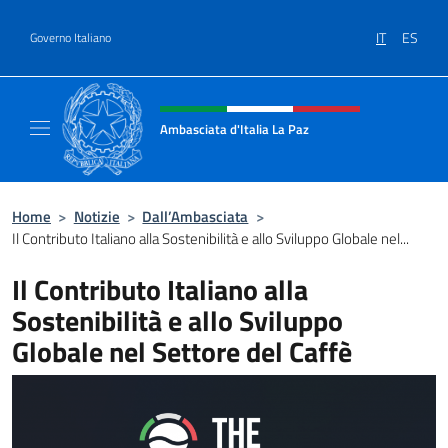
Salta al contenuto
IT
ES
Governo Italiano
Intestazione sito, social e menù
Ambasciata d'Italia La Paz
Sito Ufficiale Ambasciata d'Italia a La Paz
Home
>
Notizie
>
Dall’Ambasciata
>
Il Contributo Italiano alla Sostenibilità e allo Sviluppo Globale nel...
Il Contributo Italiano alla
Sostenibilità e allo Sviluppo
Globale nel Settore del Caffè