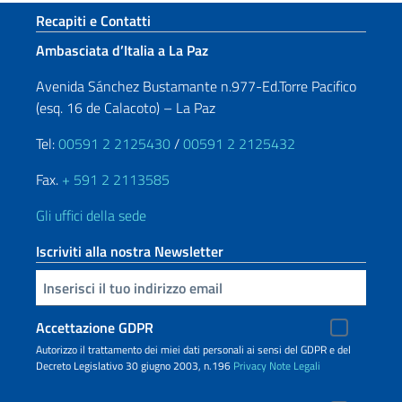
Sezione footer
Recapiti e Contatti
Ambasciata d’Italia a La Paz
Avenida Sánchez Bustamante n.977-Ed.Torre Pacifico
(esq. 16 de Calacoto) – La Paz
Tel:
00591 2 2125430
/
00591 2 2125432
Fax.
+ 591 2 2113585
Gli uffici della sede
Iscriviti alla nostra Newsletter
Inserisci la tua email
Accettazione GDPR
Autorizzo il trattamento dei miei dati personali ai sensi del GDPR e del
Decreto Legislativo 30 giugno 2003, n.196
Privacy
Note Legali