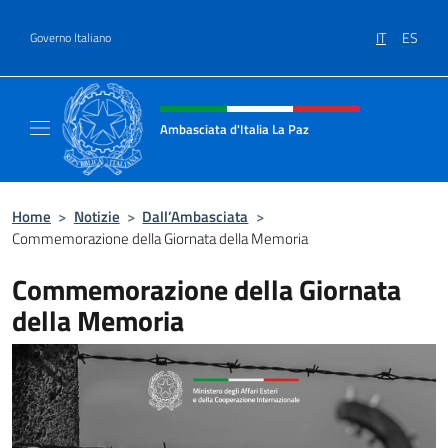
Salta al contenuto
IT
ES
Governo Italiano
Intestazione sito, social e menù
Ambasciata d'Italia La Paz
Sito Ufficiale Ambasciata d'Italia a La Paz
Home
>
Notizie
>
Dall’Ambasciata
>
Commemorazione della Giornata della Memoria
Commemorazione della Giornata
della Memoria