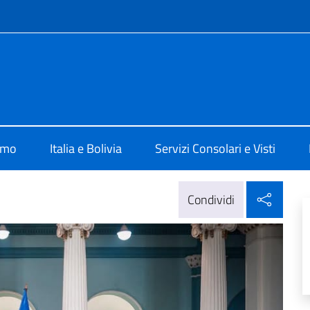
e menù
 La Paz
amo
Italia e Bolivia
Servizi Consolari e Visti
Condi
Condividi