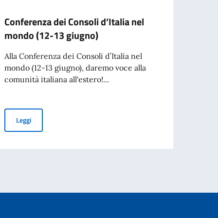
Conferenza dei Consoli d’Italia nel
Borse
mondo (12-13 giugno)
Mesti
Scal
Alla Conferenza dei Consoli d’Italia nel
mondo (12-13 giugno), daremo voce alla
L'Acca
comunità italiana all'estero!...
Spetta
collab
Conferenza dei Consoli d’Italia nel mondo (12-13 giugno)
Leggi
Leg