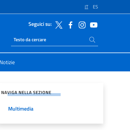
IT
ES
Seguici su:
Cerca nel sito
Ricerca sito live
Notizie
vidi sui Social Network
NAVIGA NELLA SEZIONE
Multimedia