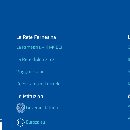
La Rete Farnesina
L
La Farnesina – il MAECI
C
La Rete diplomatica
I
Viaggiare sicuri
S
Dove siamo nel mondo
N
Le Istituzioni
A
Governo Italiano
A
Europa.eu