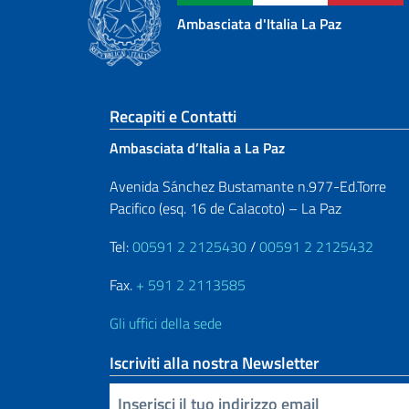
Ambasciata d'Italia La Paz
Sezione footer
Recapiti e Contatti
Ambasciata d’Italia a La Paz
Avenida Sánchez Bustamante n.977-Ed.Torre
Pacifico (esq. 16 de Calacoto) – La Paz
Tel:
00591 2 2125430
/
00591 2 2125432
Fax.
+ 591 2 2113585
Gli uffici della sede
Iscriviti alla nostra Newsletter
Inserisci la tua email