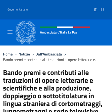
Salta al contenuto
IT
ES
Governo Italiano
Intestazione sito, social e menù
Ambasciata d'Italia La Paz
Sito Ufficiale Ambasciata d'Italia a La Paz
Home
>
Notizie
>
Dall’Ambasciata
>
Bando premi e contributi alle traduzioni di opere letterarie e...
Bando premi e contributi alle
traduzioni di opere letterarie e
scientifiche e alla produzione,
doppiaggio o sottotitolatura in
lingua straniera di cortometraggi,
lungometraggi e serie televisive