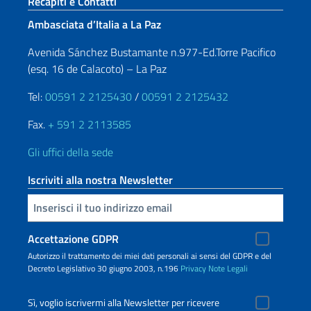
Sezione footer
Recapiti e Contatti
Ambasciata d’Italia a La Paz
Avenida Sánchez Bustamante n.977-Ed.Torre Pacifico
(esq. 16 de Calacoto) – La Paz
Tel:
00591 2 2125430
/
00591 2 2125432
Fax.
+ 591 2 2113585
Gli uffici della sede
Iscriviti alla nostra Newsletter
Inserisci la tua email
Accettazione GDPR
Autorizzo il trattamento dei miei dati personali ai sensi del GDPR e del
Decreto Legislativo 30 giugno 2003, n.196
Privacy
Note Legali
Sì, voglio iscrivermi alla Newsletter per ricevere