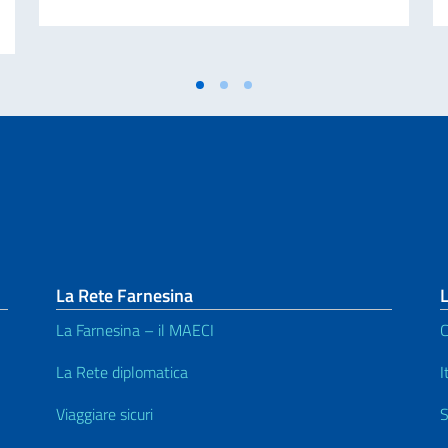
La Rete Farnesina
L
La Farnesina – il MAECI
C
La Rete diplomatica
I
Viaggiare sicuri
S