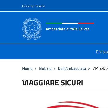
Salta al contenuto
Governo Italiano
Intestazione sito, social 
Ambasciata d'Italia La Paz
Sito Ufficiale Ambasciata d'Italia a
Chi si
Home
>
Notizie
>
Dall’Ambasciata
>
VIAGGIAR
VIAGGIARE SICURI