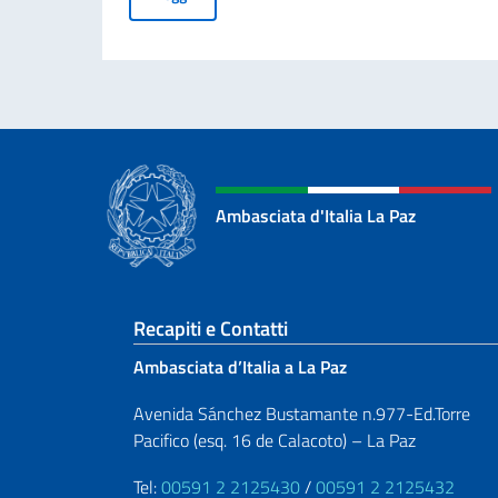
Ambasciata d'Italia La Paz
Sezione footer
Recapiti e Contatti
Ambasciata d’Italia a La Paz
Avenida Sánchez Bustamante n.977-Ed.Torre
Pacifico (esq. 16 de Calacoto) – La Paz
Tel:
00591 2 2125430
/
00591 2 2125432