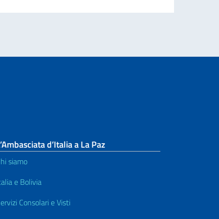
’Ambasciata d’Italia a La Paz
hi siamo
talia e Bolivia
ervizi Consolari e Visti