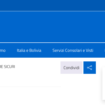
e menù
 La Paz
amo
Italia e Bolivia
Servizi Consolari e Visti
Condi
E SICURI
Condividi