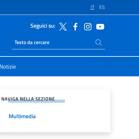
IT
ES
Seguici su:
Cerca nel sito
Ricerca sito live
Notizie
vidi sui Social Network
NAVIGA NELLA SEZIONE
Multimedia