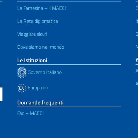
La Farnesina – il MAECI
C
La Rete diplomatica
I
Viaggiare sicuri
S
Dove siamo nel mondo
N
Le Istituzioni
A
Governo Italiano
A
Europa.eu
Domande frequenti
Faq – MAECI