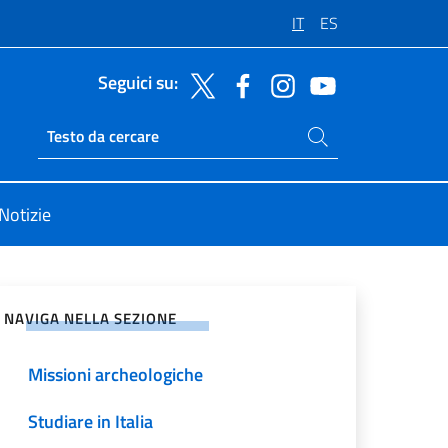
IT
ES
Seguici su:
Cerca nel sito
Ricerca sito live
Notizie
vidi sui Social Network
NAVIGA NELLA SEZIONE
Missioni archeologiche
Studiare in Italia