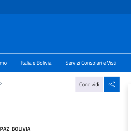
e menù
 La Paz
amo
Italia e Bolivia
Servizi Consolari e Visti
Condi
>
Condividi
PAZ, BOLIVIA