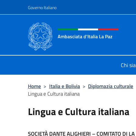
Salta al contenuto
Governo Italiano
Intestazione sito, social 
Ambasciata d'Italia La Paz
Sito Ufficiale Ambasciata d'Italia a
Chi si
Home
>
Italia e Bolivia
>
Diplomazia culturale
Lingua e Cultura italiana
Lingua e Cultura italiana
SOCIETÀ DANTE ALIGHIERI – COMITATO DI LA 