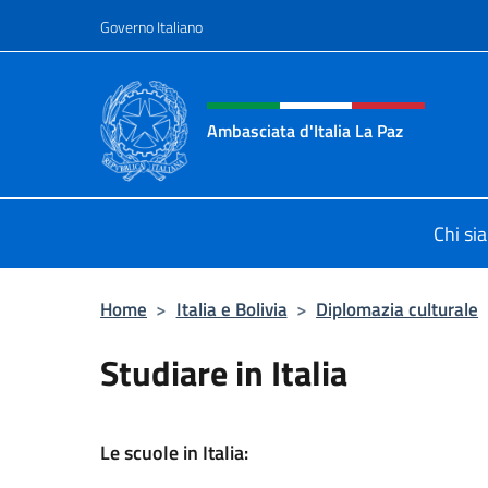
Salta al contenuto
Governo Italiano
Intestazione sito, social 
Ambasciata d'Italia La Paz
Sito Ufficiale Ambasciata d'Italia a
Chi si
Home
>
Italia e Bolivia
>
Diplomazia culturale
Studiare in Italia
Le scuole in Italia: