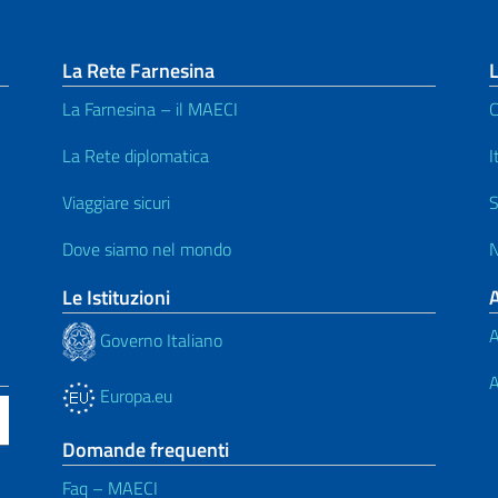
La Rete Farnesina
L
La Farnesina – il MAECI
C
La Rete diplomatica
I
Viaggiare sicuri
S
Dove siamo nel mondo
N
Le Istituzioni
A
Governo Italiano
A
Europa.eu
Domande frequenti
Faq – MAECI