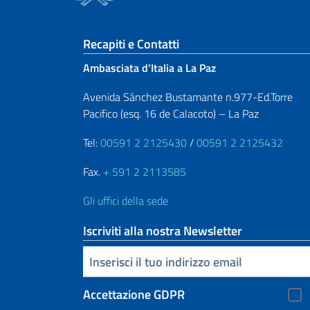
Sezione footer
Recapiti e Contatti
Ambasciata d’Italia a La Paz
Avenida Sánchez Bustamante n.977-Ed.Torre
Pacifico (esq. 16 de Calacoto) – La Paz
Tel:
00591 2 2125430
/
00591 2 2125432
Fax.
+ 591 2 2113585
Gli uffici della sede
Iscriviti alla nostra Newsletter
Inserisci la tua email
Accettazione GDPR