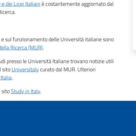
 dei Licei Italiani
è costantemente aggiornato dal
Ricerca.
e e sul funzionamento delle Università italiane sono
 della Ricerca (MUR)
.
udi presso le Università Italiane trovano notizie utili
l sito
Universitaly
curato dal MUR. Ulteriori
Italia
.
 sito
Study in Italy
.