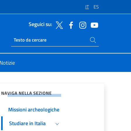
IT
ES
Seguici su:
Cerca nel sito
Ricerca sito live
Notizie
vidi sui Social Network
NAVIGA NELLA SEZIONE
Missioni archeologiche
Studiare in Italia