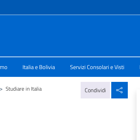
e menù
 La Paz
amo
Italia e Bolivia
Servizi Consolari e Visti
Condi
>
Studiare in Italia
Condividi