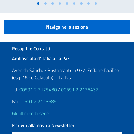
Naviga nella sezione
Sezione footer
Recapiti e Contatti
Ambasciata d’Italia a La Paz
Avenida Sánchez Bustamante n.977-Ed.Torre Pacifico
(esq. 16 de Calacoto) – La Paz
Tel:
00591 2 2125430
/
00591 2 2125432
Fax.
+ 591 2 2113585
Gli uffici della sede
Iscriviti alla nostra Newsletter