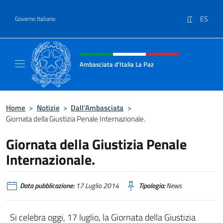
Salta al contenuto
IT
ES
Governo Italiano
Intestazione sito, social e menù
Ambasciata d'Italia La Paz
Sito Ufficiale Ambasciata d'Italia a La Paz
Home
>
Notizie
>
Dall’Ambasciata
>
Giornata della Giustizia Penale Internazionale.
Giornata della Giustizia Penale
Internazionale.
Data pubblicazione:
17 Luglio 2014
Tipologia:
News
Si celebra oggi, 17 luglio, la Giornata della Giustizia