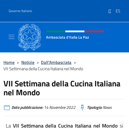
Salta al contenuto
IT
ES
Governo Italiano
Intestazione sito, social e menù
Ambasciata d'Italia La Paz
Sito Ufficiale Ambasciata d'Italia a La Paz
Home
>
Notizie
>
Dall’Ambasciata
>
VII Settimana della Cucina Italiana nel Mondo
VII Settimana della Cucina Italiana
nel Mondo
Data pubblicazione:
14 Novembre 2022
Tipologia:
News
La
VII Settimana della Cucina Italiana nel Mondo
si