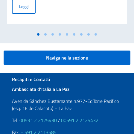
Graduatoria - Borse di studio offerte dal Governo italiano 
Leggi
Naviga nella sezione
Sezione footer
Recapiti e Contatti
Ambasciata d’Italia a La Paz
Avenida Sánchez Bustamante n.977-Ed.Torre Pacifico
(esq. 16 de Calacoto) – La Paz
Tel:
00591 2 2125430
/
00591 2 2125432
Fax.
+ 591 2 2113585