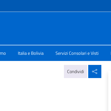
e menù
 La Paz
amo
Italia e Bolivia
Servizi Consolari e Visti
Condi
Condividi