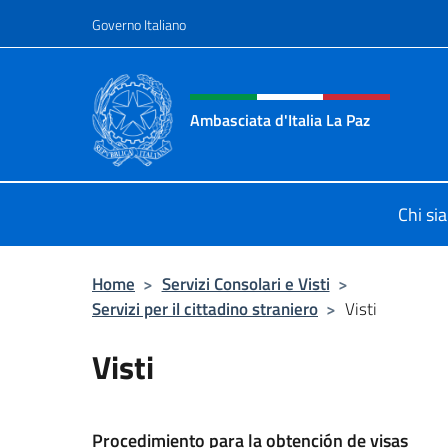
Salta al contenuto
Governo Italiano
Intestazione sito, social 
Ambasciata d'Italia La Paz
Sito Ufficiale Ambasciata d'Italia a
Chi si
Home
>
Servizi Consolari e Visti
>
Servizi per il cittadino straniero
>
Visti
Visti
Procedimiento para la obtención de visas