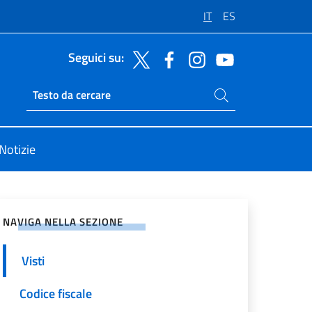
IT
ES
Seguici su:
Cerca nel sito
Ricerca sito live
Notizie
vidi sui Social Network
NAVIGA NELLA SEZIONE
Visti
Codice fiscale