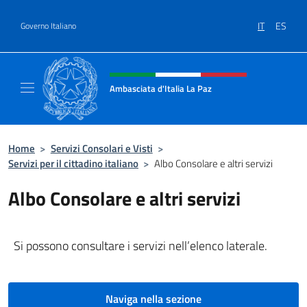
Salta al contenuto
IT
ES
Governo Italiano
Intestazione sito, social e menù
Ambasciata d'Italia La Paz
Sito Ufficiale Ambasciata d'Italia a La Paz
Home
>
Servizi Consolari e Visti
>
Servizi per il cittadino italiano
>
Albo Consolare e altri servizi
Albo Consolare e altri servizi
Si possono consultare i servizi nell’elenco laterale.
Naviga nella sezione