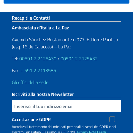
Sezione footer
Recapiti e Contatti
Ambasciata d’Italia a La Paz
Avenida Sánchez Bustamante n.977-Ed.Torre Pacifico
(esq. 16 de Calacoto) – La Paz
Tel:
00591 2 2125430
/
00591 2 2125432
Fax.
+ 591 2 2113585
Gli uffici della sede
Iscriviti alla nostra Newsletter
Inserisci la tua email
Accettazione GDPR
Autorizzo il trattamento dei miei dati personali ai sensi del GDPR e del
Decreto Legislativo 30 giugno 2003, n.196
Privacy
Note Legali